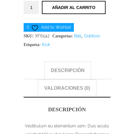
Soccer
original
actual
AÑADIR AL CARRITO
Hit
era:
es:
cantidad
£50.00.
£49.99.
Add to Wishlist
XF6542
Ball
Outdoor
SKU:
Categorías:
,
Kick
Etiqueta:
DESCRIPCIÓN
VALORACIONES (0)
DESCRIPCIÓN
Vestibulum eu elementum sem. Duis iaculis